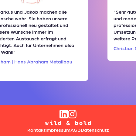
us und Jakob machen alle
"Sehr gute Z
e wahr. Sie haben unsere
und moderne 
essionell neu gestaltet und
professionell
e Wünsche immer im
Umsetzung vo
ten Austausch erfragt und
weitere Proje
gt. Auch für Unternehmen also
Christian Sc
hl!"
 | Hans Abraham Metallbau
Kontakt
Impressum
AGB
Datenschutz