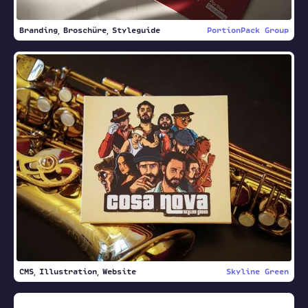
Branding
Broschüre
Styleguide
PortionPack Group
CMS
Illustration
Website
Skyline Green