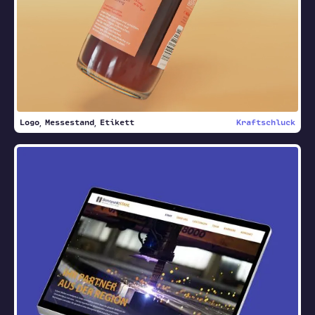
Logo
Messestand
Etikett
Kraftschluck