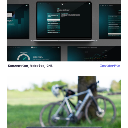
Konzeption
Website
CMS
InsiderPie